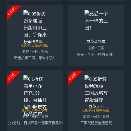
0.05折
军团再临
群英风华录
0.05折买断商城版
卡牌 / 三国
卡牌 / 三国 / 竖版
感受一个不一样的三国！
新版机甲三国，等你来玩！
0.05折
0.1折
真·战三国
群英天下
0.1折送满星小乔
0.05折转盘畅玩版
卡牌 / 三国 / 养成
放置 / 三国 / 养成
首充1分钱，百抽开局一键集齐极品阵容
三国战略放置版游戏