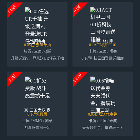
0.05折
0.1折
三国跑跑
机械飞行师
0.05任选UR千抽
0.1ACT机甲三国
放置 / 三国 / Q版
卡牌 / 三国 / 闯关
升级送满V，登录送UR任选千抽
0.1折科技三国登录送貂蝉
0.05折
0.1折
真·三国无双 霸
猫三国
0.1折免费版
0.05撸喵送代金券
三国 / MMO / 割草
卡牌 / 三国 / 养成
战斗感震撼十足
天天领代金，撸猫玩三国