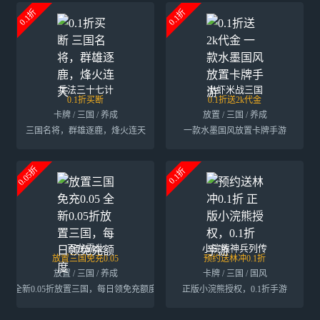
0.1折
0.1折
兵法三十七计
小虾米战三国
0.1折买断
0.1折送2k代金
卡牌 / 三国 / 养成
放置 / 三国 / 养成
三国名将，群雄逐鹿，烽火连天
一款水墨国风放置卡牌手游
0.05折
0.1折
百龙霸业
小浣熊神兵列传
放置三国免充0.05
预约送林冲0.1折
放置 / 三国 / 养成
卡牌 / 三国 / 国风
全新0.05折放置三国，每日领免充额度
正版小浣熊授权，0.1折手游