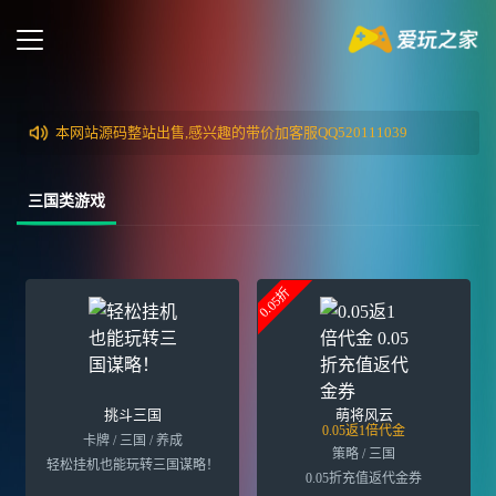
本网站源码整站出售,感兴趣的带价加客服QQ520111039
三国类游戏
0.05折
挑斗三国
萌将风云
0.05返1倍代金
卡牌 / 三国 / 养成
策略 / 三国
轻松挂机也能玩转三国谋略！
0.05折充值返代金券