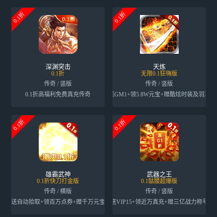
0.1折
0.1折
深渊突击
天炼
0.1折
无限0.1狂嗨版
传奇 / 竖版
传奇 / 竖版
0.1折高福利免费真充传奇
送GM1+领5.8W元宝+赠酷炫时装及羽翼
0.1折
0.1折
雄霸武神
武器之王
0.1折快刀打金版
0.1骷髅超爆版
传奇 / 横版
传奇 / 竖版
送自动拾取+领百万点券+赠千万元宝
送VIP15+领近万真充+赠三亿战力称号