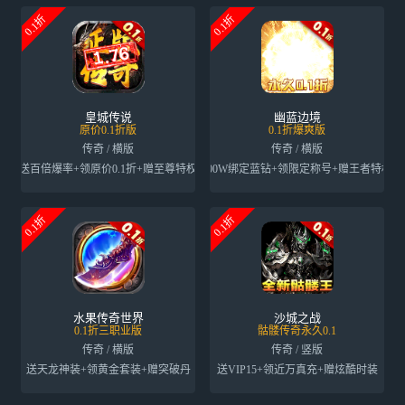
0.1折
0.1折
皇城传说
幽蓝边境
原价0.1折版
0.1折爆爽版
传奇 / 横版
传奇 / 横版
送百倍爆率+领原价0.1折+赠至尊特权
送500W绑定蓝钻+领限定称号+赠王者特权卡
0.1折
0.1折
水果传奇世界
沙城之战
0.1折三职业版
骷髅传奇永久0.1
传奇 / 横版
传奇 / 竖版
送天龙神装+领黄金套装+赠突破丹
送VIP15+领近万真充+赠炫酷时装