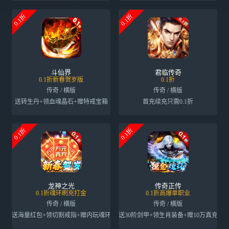
0.1折
0.1折
斗仙界
君临传奇
0.1折新春贺岁版
0.1折
传奇 / 横版
传奇 / 横版
送转生丹+领血魂晶石+赠特戒宝箱
首充续充只需0.1折
0.1折
0.1折
龙神之光
传奇正传
0.1折魂环刷充打金
0.1折高爆单职业
传奇 / 横版
传奇 / 横版
送海量红包+领切割戒指+赠内玩魂环
送30阶剑甲+领生肖装备+赠10万真充