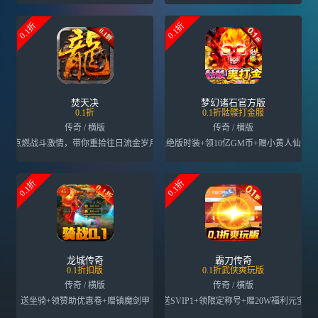
0.1折
0.1折
焚天决
梦幻诸石官方版
0.1折
0.1折骷髅打金服
传奇 / 横版
传奇 / 横版
点燃战斗激情，带你重拾往日流金岁月
送绝版时装+领10亿GM币+赠小黄人仙宠
0.1折
0.1折
龙城传奇
霸刀传奇
0.1折扣版
0.1折武侠爽玩版
传奇 / 横版
传奇 / 横版
送坐骑+领赞助优惠卷+赠镇魔剑甲
送SVIP1+领限定称号+赠20W福利元宝