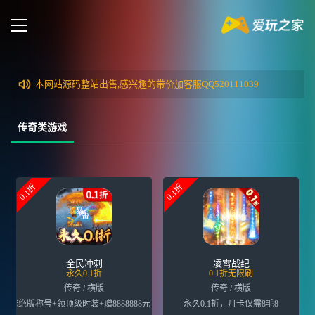
本网站源码整站出售,感兴趣的带价加客服QQ520111039
传奇类游戏
0.1折
0.1折
全民冲刺
凌霄战纪
永久0.1折
0.1折无限刷
传奇 / 横版
传奇 / 横版
送绝版称号+领顶级时装+赠8888888元宝
永久0.1折，月卡仅需8毛8