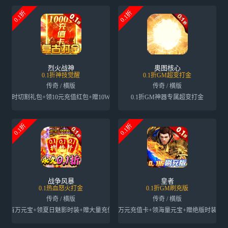
0.1折
0.1折
烈火战神
奥图核心
0.1折神技觉醒
0.1折GM超变打金
传奇 / 横版
传奇 / 横版
送限时切割礼包+领10元充值红包+赠10W绑金
0.1折GM神器专属超变打金
0.1折
0.1折
战争风暴
皇者
0.1热血怒火打金
0.1折GM刷充版
传奇 / 横版
传奇 / 横版
送百万元宝+领夏日魅影时装+赠大量充值卡
送万元充值卡+领海量元宝+赠绝版时装套