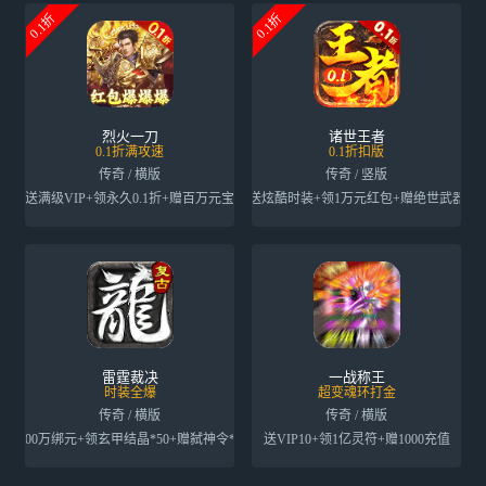
0.1折
0.1折
烈火一刀
诸世王者
0.1折满攻速
0.1折扣版
传奇 / 横版
传奇 / 竖版
送满级VIP+领永久0.1折+赠百万元宝
送炫酷时装+领1万元红包+赠绝世武器
雷霆裁决
一战称王
时装全爆
超变魂环打金
传奇 / 横版
传奇 / 横版
送200万绑元+领玄甲结晶*50+赠弑神令*500
送VIP10+领1亿灵符+赠1000充值