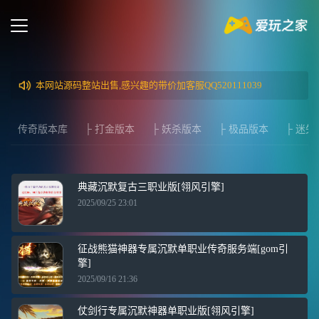
本网站源码整站出售,感兴趣的带价加客服QQ520111039
传奇版本库
├ 打金版本
├ 妖杀版本
├ 极品版本
├ 迷失
典藏沉默复古三职业版[翎风引擎]
2025/09/25 23:01
征战熊猫神器专属沉默单职业传奇服务端[gom引
擎]
2025/09/16 21:36
仗剑行专属沉默神器单职业版[翎风引擎]