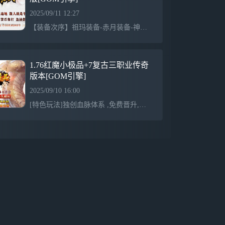
2025/09/11 12:27
【装备次序】祖玛装备-赤月装备-神域装备-铜域装备-武神装备-阴龙爪装备-静寂装备-诅咒装备-蝴蝶装备-冰封装备-天下神套-火龙圣套。【系统提示】每个城市的安全区,都有一个“旅行者”,可以通过“旅行者”的“带你前往”功能,快速的前往你想去的地方。【账号安全】请保护好自己的帐号信息,加强防骗意识,勿贪小便宜,被盗,被骗,被爆,私下交易丢失一率不予找回！【千年树妖】盟重省(405,328),白日门(351,317),新月岛(168,406),废弃古都(123,404),毒蛇山谷(411,162),爆特殊戒指,以
1.76红魔小极品+7复古三职业传奇
版本[GOM引擎]
2025/09/10 16:00
[特色玩法]独创血脉体系 ,免费晋升,附带超强血技.首创神通体系,各种强大打怪增益独创装备修为体系,高极品几率觉醒, 狠强，[极品介绍]首饰最高极品+7。武器最高极品+ 10。极品爆率做了详细测试调整。既不难产也不泛滥.[装备介绍]所有装备单件触发,擼BOSS爆装备有+ -足的提升快感,装备全爆,装备回收处有详细的装备出处介绍[职业介绍]本服职业平衡做的很出色 ,战士前期能打BOSS ,道士后期PK也不鸡肋,法师一贯强,喜欢玩哪个职业,直接入手[宝宝介绍]法师8种宝宝 ,道士10种宝宝,强化了宝宝的辅助打怪