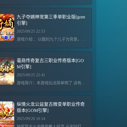
九子夺嫡神宠第三季单职业版[gom
引擎]
2025/09/25 22:53
游戏介绍 ：以龍的九个儿子为背景，结合山海经各种妖魔鬼怪为蓝图展开。版本耐玩，不浮夸，不秒杀关于宠物：宠 物 分 为：青铜----白银----黄金----王者----变异-----超级变异（龍子）----- 超级狂暴（龍王）宠物来源①：游戏里有个人副本，只要等级全免费打，倒计时结束后又可去打，个人BOSS必爆对应的宠物蛋，宠物蛋可以直接开出以上宠物宠物来源②：游戏里所有BOSS都爆“宠物精元”和“龍子精元”集齐一定数量可以合成宠物蛋。至于能孵化出什么宠物，就得看你脸白不白宠物来源③：整数等级的个人BOSS“
毫商传奇复古三职业传奇版本[GO
M引擎]
2025/09/25 22:41
游戏简介：本游戏玩法简单明了.没有任何繁琐东西，PK平衡 无秒杀，不变态。经典耐玩！注意事项：禁止使用空白名字,非法字符,发现删号处理,开挂者一经查处直接删号处理！！！本服目前是测试区,10.30号19点准时开区,测试期间充值开区多送10%！本服只有官方网站充值,永久比例1:2 如有发下其他比例,截图找管理举报,奖金5000人民币！！如发现微信充值不了,请联系管理员QQ号:1234567！！盛大小闲正规授权服，秒提现，玩的放心霸屏连体广告~实力运营亳商传奇授权服（火爆新服）每天３万+的霸屏广告宣传《元宝1:
纵情火龙公益复古微变单职业传奇
版本[GOM引擎]
2025/09/20 10:14
独家复古火龙微变散人好混 元宝好打纵横火龙公益单职业 全网独家第一品牌单职业 倾心打造 超级耐玩 独家超爽夏季篇 只为兄弟们激情进行到底！