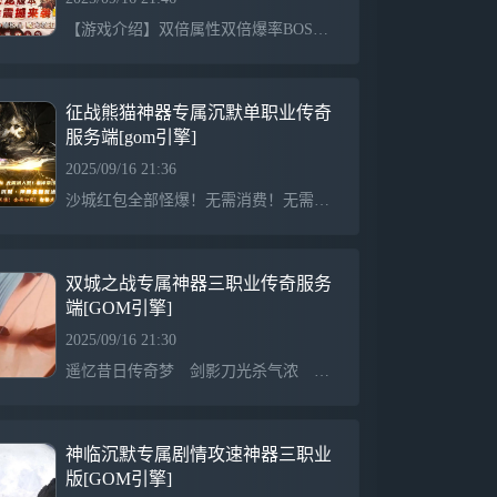
【游戏介绍】双倍属性双倍爆率BOSS爆极品魔龙教主爆一切【游戏介绍】重金推广只为人气散人称王拒绝套路无待遇 无比例 长期公平公正稳定开放 纯散人 【游戏介绍】元宝比例：1：1000，单次100元RMB以上多充多送 ！【游戏介绍】第3天合区后拿沙,首次攻城奖励30W元宝+沙城捐献（保底1888无上限）老区10万+红包！！
征战熊猫神器专属沉默单职业传奇
服务端[gom引擎]
2025/09/16 21:36
沙城红包全部怪爆！无需消费！无需满人数！0冲拿沙！沙奖8888，独家专属沉默，神器全新玩法！特色财源滚滚！全屏吸怪！全屏切割！打怪爽翻天！
双城之战专属神器三职业传奇服务
端[GOM引擎]
2025/09/16 21:30
遥忆昔日传奇梦 剑影刀光杀气浓 兄弟情深悲欢共 夫妻恩爱生死同杀猫逐鹿出新村 斩妖除魔入盟重 近观绿涛汇碧海 远眺青山有苍松也曾毒蛇遭蛇吻 也曾矿工做苦工 也曾惊喜暴神兵 也曾郁闷砍蛆虫熬到三五学终技 从此天下我英雄 初次攻城显身手 沙城遍地是蛟龙道法施威电符猛 战士逞强火腾空 龙纹骨玉加裁决 对酒当歌铲皇宫三更战罢有余悸 旷野处处闻哀鸿 为报友仇下祖玛 为雪妻恨清蜈蚣哪有英雄怕诅咒 何来好汉惧名红 终日征战沙场上 怕死莫来传奇中
神临沉默专属剧情攻速神器三职业
版[GOM引擎]