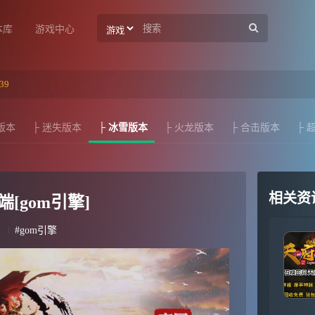
本库
游戏中心
39
版本
├ 迷失版本
├ 冰雪版本
├ 火龙版本
├ 合击版本
├ 
相关资
[gom引擎]
#gom引擎