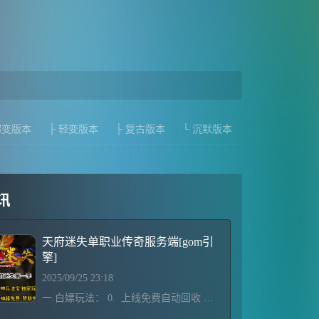
超变版本
├ 轻变版本
├ 复古版本
└ 沉默版本
讯
天府迷失单职业传奇服务端[gom引
擎]
2025/09/25 23:18
一.白嫖玩法： 0. 上线免费自动回收 免费自动捡物 免费挂机 免费大背包 免费QQ礼包 免费背包神器（口令：祝迷失三国人气爆棚） 不论老板还是屌丝，强烈建议双开，开局！ 1. 散人地图 - 黄巾起义 - 桃园结义 - 三顾茅庐 - 六出祁山 - 活动战场，积累元宝提升Vip等级，下Vip地图抢必爆实物兑换积分领取赞助。 2. 打满5000积分 - 领取完所有赞助- 开启免费狂暴 免费沙捐 等级能升就升 转生能转就转 金刚石能捐就捐。&nbs