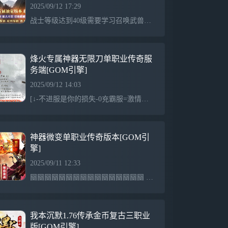
2025/09/12 17:29
战士等级达到40级需要学习召唤武兽招出武兽，45级可以带1个武兽！！48级一只武兽神,48级送召唤武兽技能书，51级召唤一只武兽仙53级变异武兽55级变异武兽神欢迎来到由我公司独家制作的神临沉默，加群送礼包助新人发展。散人玩家建议玩道士，次选法师，不建议玩战士，战士需要朋友支援或中后期才牛逼。50级前送新手宝宝协助发展。开区领取在线泡点，选择初级地图，每个地图均有32000BOSS，运气好可一个BOSS致富。组队玩家可以选择中级地图。会员地图BOSS超多，爆率高，但需要50级哦，是必争地图。新手前期青蛙洞比
烽火专属神器无限刀单职业传奇服
务端[GOM引擎]
2025/09/12 14:03
[↓-不进服是你的损失-0充霸服=激情由此开始-↓]简单粗暴耐玩封G不伤脑攻速快吸血猛所有装备全靠打自动捡物，自动回收，自动挂机，穿戴提示，全部免费，轻松玩服，不累人无激情不传奇别人收费我白送别人免费我倒贴你可以充值但没有必要!永久回收充值装备满地爆花一分钱算我输无充值地图!中期地图刷新终极BOSS!新手也能打BOSS!散人牛逼横扫一切!Boss爆一切!终极全靠打!终极爆率高!人人终极装PK!略微花点时间0充全部毕业! !BosS爆一切!终极全靠打!终极爆率高!人人终极装PK!略微花点时间0.充全部毕业!
神器微变单职业传奇版本[GOM引
擎]
2025/09/11 12:33
圝圝圝圝圝圝圝圝圝圝圝圝圝圝圝圝 ╔┯╗╔┯╗╔┯╗╔┯╗ 圝圝 ┠经┨┠典┨┠再┨┠现┨ 圝圝 ╚┷╝╚┷╝╚┷╝╚┷╝ 圝圝—————————————圝圝 神器微变单职业 圝圝─────────────圝圝╔───────────╗圝圝│打造2018年最好玩的传奇│圝圝╚───────────╝圝圝─────────────圝圝★★ 长 期 稳 定 ★★圝圝★★ 复 古 耐 玩 ★★圝圝===================
我本沉默1.76传承金币复古三职业
版[GOM引擎]