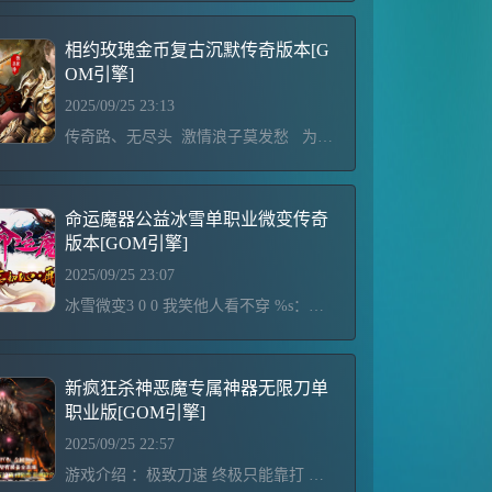
相约玫瑰金币复古沉默传奇版本[G
OM引擎]
2025/09/25 23:13
传奇路、无尽头 激情浪子莫发愁 为装备、喜又忧 刀光剑影无尽头 ┈┈┈┈┈┈┈┈┈┈┈┈┈┈┈┈ 适度游戏益脑 沉迷游戏伤身 合理安排时间 享受健康生活┌─┬─┬─┬─┬─┬─┬─┬─┒├┬╆━┷━┷━┷━┷━┷━╅┬┨├┴┨ 相约玫瑰 ㊣倾心研制 ┠┴┨├┬┺┯━┯━┯━┯━┯━┯┹┬┨┕┷━┷━┷━┷━┷━┷━
命运魔器公益冰雪单职业微变传奇
版本[GOM引擎]
2025/09/25 23:07
冰雪微变3 0 0 我笑他人看不穿 %s：如果我要落入地狱，那么你们这些凡人也要与我同去。%d3 0 0 别人笑我太疯癫 %s：真的那么渴求一死吗?我很乐意成全你们。你们只是在拖延必然的命运。%d3 0 0 空留一抹胭脂红 %s：生命本身毫无意义，只有死亡，才能让你了解人性的真谛。%d3 0 0 笑看伊人戴红妆 %s：终于结束了!一切都终结了!为你们的世界默哀吧!%d3 0 0 心如薄荷微微凉 %s：所有人的内心之中，都有一只恶魔!%d3 0 0 墨城烟柳旧人殇 %s：对我来说，死亡之轮已经旋转过许多次……
新疯狂杀神恶魔专属神器无限刀单
职业版[GOM引擎]
2025/09/25 22:57
游戏介绍 ：极致刀速 终极只能靠打 所有货币全爆 长期耐玩 装备保值三天拿沙 百人沙巴克 只要激情不倒 红包领到手抽筋！！！