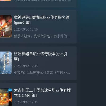
弑神迷失II激情单职业传奇服务端
[gom引擎]
2025/09/20 10:10
新手进游戏，先领取礼包，有条件的充值50元，领取自动回收和触发奇遇怪物原地起飞功能+超强挂机(精力助手)。土豪玩家上线优先升级勋章，然后升级称号，时装，特殊四格。刷怪起飞，快人步!!!!!!!!!勋章升级到弑神神力开始带隐身功能，打到村料升等级，土下方学技能，半月 群毒 十步一杀 学习后有额外打怪地图。除勋章以外，前期 时装 特殊 不用升级太高，本服是均衡发育服，某一样特殊顶级并不能称霸全服，元宝优先升级，本服等级压制一切十步一杀，野蛮冲撞可以麻痹低于自己等级的敌人PK利器!!!散人玩家先在初级地图打新手怪
妞妞神器单职业传奇版本[gom引
擎]
2025/09/18 17:35
小技巧：1.切割提示可屏幕（背包>>>服务>>>下方 开关切割显示）以及开启关启全服提示.2.升级系统：（背包>>>服务>>>点击等级提升）有详细说明----------------------------------------------------------------------------------------------------------------------------前期不管你充了多少钱，不要刻意的去打大怪，
太古神王二十季加速单职业传奇版
本[GOM引擎]
2025/09/18 17:31