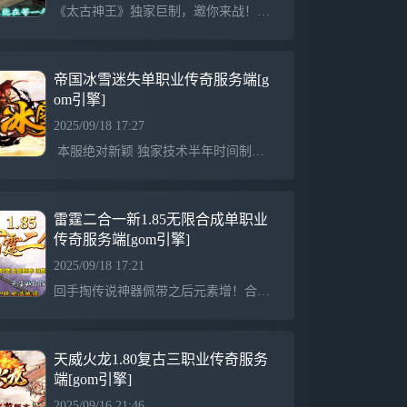
《太古神王》独家巨制，邀你来战！！！游戏介绍 元宝1:2500000 充值点1:1 网银多送100% 点卡多送100%游戏介绍 第一季首战首区·史诗巨作 “太古神王”游戏介绍 本服每个区开区后两小时举行一次狂爆充值点活动游戏介绍 独家BUFF、设计合理、无秒杀、不变态，给您从未体验过的激情游戏介绍 最高端定制封挂系统 封挂严格 公平长期服 全图ＢＯＳＳ游戏介绍 本服无任何无用活动.所有活动都是在送你钱。一天上百不是梦游戏介绍 每天开放５个新区 绝对稳定.长久公平.绝对激情 游戏介绍 本服永久承诺：将免费进行
帝国冰雪迷失单职业传奇服务端[g
om引擎]
2025/09/18 17:27
本服绝对新颖 独家技术半年时间制作 团队运营 万元封挂 请游戏体验！原创正版，装备一切靠打！全球首发，装备保值，封杀一切外挂！！金币比例1:10 商行充值100元以上多送百分之10拿沙奖励RMB：2888-5888元不等！ 奖励绝对真实，不存在领取限制等手段！20元顶赞，绝无任何坑爹隐藏消费，无土豪充值地图，货币自由买卖！
雷霆二合一新1.85无限合成单职业
传奇服务端[gom引擎]
2025/09/18 17:21
回手掏传说神器佩带之后元素增！合成需求雷霆盾牌-加血宝石-雷霆斗笠-58888雷霆雷霆无限二合一版本！不要把密码设置成和账号密码一样,以免带来不必要的损失神力指环传说神器佩带之后攻增！碎片合成神力指合成需求神力碎片*1888强化的是部位,不是装备,更换装备自动添加属性.身上的剑甲和首饰都可进行加星.每次成功+100点攻！选择武器部 选择衣服部位 选择头盔部位 选择项链部位 选择左手部位 选择右手部位 选择腰带部位 选择靴子部位装备加星详细属性到此查看！装备加星属性加成：^-全身100星 触发 打
天威火龙1.80复古三职业传奇服务
端[gom引擎]
2025/09/16 21:46