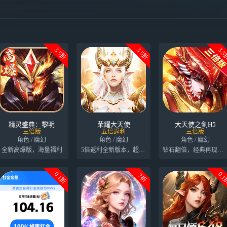
3.5折
3.5折
3.
精灵盛典：黎明
荣耀大天使
大天使之剑H5
三倍版
五倍返利
三倍版
角色 / 魔幻
角色 / 魔幻
角色 / 魔幻
全新高爆版，海量福利
5倍返利全新版本，超级加速爽快升级
钻石翻倍，经典再现，重温激情岁月
0.1折
0.
7折