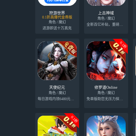
狩游世界
上古神域
0.1折高爆代金券版
角色 / 魔幻
角色 / 魔幻
全新百亿补贴，重磅来袭
进游即送十万真充
0.1折
天使纪元
修罗道Online
角色 / 魔幻
角色 / 魔幻
每日游戏内领6480元代金券
免单版助您无压力探索港风捉鬼世界
0.1折