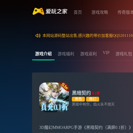
首页
游戏攻略
传奇版
本网站源码整站出售,感兴趣的带价加客服QQ5201110
VIP
游戏介绍
游戏福利
游戏返利
游戏礼包
黑暗契约
0.1折
角色
魔幻
黑暗中有你，焰火永不熄灭
3D魔幻MMOARPG手游《黑暗契约（满屏0.1