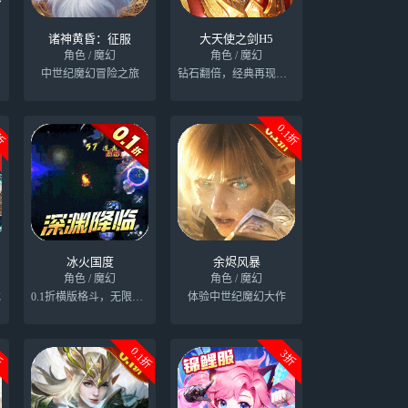
诸神黄昏：征服
大天使之剑H5
角色 / 魔幻
角色 / 魔幻
券
中世纪魔幻冒险之旅
钻石翻倍，经典再现，重温激情岁月
1折
0.1折
冰火国度
余烬风暴
角色 / 魔幻
角色 / 魔幻
戏
0.1折横版格斗，无限钻石领不停
体验中世纪魔幻大作
0.1折
折
3折