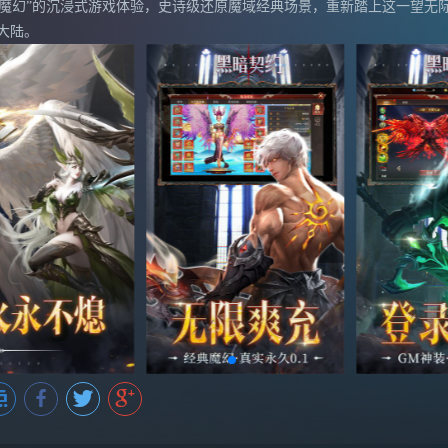
魔幻”的沉浸式游戏体验，史诗级还原魔域经典场景，重新踏上这一望无际
大陆。