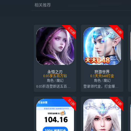
相关推荐
0.05折
0.1折
永恒之刃
狩游世界
0.05享五百万钻
0.1天天648打金
角色 / 魔幻
角色 / 魔幻
0.05折连登即送五百万钻石
登录领代金，打金爆满屏
0.1折
0.1折