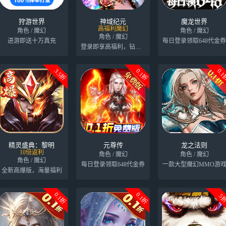
狩游世界
神域纪元
魔龙世界
高福利魔幻
角色 / 魔幻
角色 / 魔幻
角色 / 魔幻
进游即送十万真充
每日登录领取648代金
登录即享高福利，钻石天天领
3.5折
0.1折
0.
精灵盛典：黎明
元尊传
龙之法则
10倍返利
角色 / 魔幻
角色 / 魔幻
角色 / 魔幻
每日登录领取648代金券
一款大型魔幻MMO游
全新高爆版，海量福利
0.1折
0.1折
5