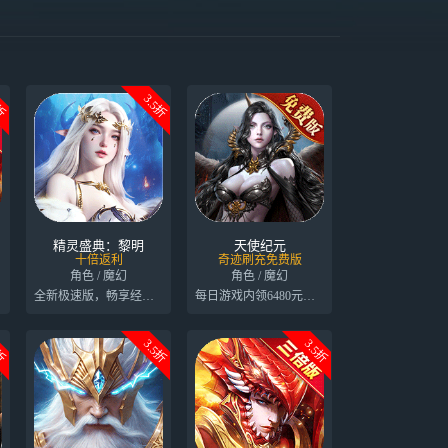
5折
3.5折
精灵盛典：黎明
天使纪元
十倍返利
奇迹刷充免费版
角色 / 魔幻
角色 / 魔幻
全新极速版，畅享经验冲级狂欢
每日游戏内领6480元代金券
1折
3.5折
3.5折