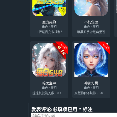
魔力契约
不朽觉醒
角色 / 魔幻
角色 / 魔幻
0.1折送真充卡福利！
暗黑风手游经典重现
0.1折
0.1折
暗黑主宰
神谕幻想
角色 / 魔幻
角色 / 魔幻
挂挂机就能无敌，0.1折也要零氪玩
原版物价不膨胀，500%钻石返利
发表评论:必填项已用 * 标注