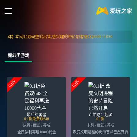
本网站源码整站出售,感兴趣的带价加客服QQ520111039
魔幻类游戏
0.1折
0.1折
最后的勇者
卢希达：起源
0.1折免费双648
0.1折
放置 / 魔幻 / 养成
卡牌 / 魔幻 / 养成
全民福利再送10000代金
改变文明进程的史诗冒险已然开启