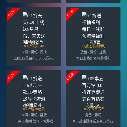
0.1折
0.1折
召唤师纷争
一号军团
0.1折天天648
0.1折送千抽福利
卡牌 / 魔幻 / 养成
放置 / 魔幻 / 挂机
上线送9星吕布，天天送648
每日上线即领海量福利
0.05折
0.1折
创世纪.神
永恒之刃
0.1折送T0赵云
0.05享五百万钻
卡牌 / 魔幻 / 竖版
角色 / 魔幻
一款3D策略战斗卡牌游戏
0.05折连登即送五百万钻石