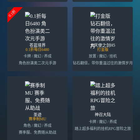
0.1折
苍蓝境界
大天使之剑H5
0.1折每日6480
打金版
卡牌 / 魔幻 / 养成
放置 / 魔幻 / 挂机
角色扮演类二次元手游
钻石翻倍，带你重温过往的激情岁月
圣迹
神召大陆
赛季制MU
卡牌 / 魔幻 / 养成
角色 / 魔幻 / 养成
踏上超多福利的挂机RPG冒险之旅
赛季服、免费随从助战