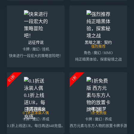
远征传说
黑暗之潮：契约
强烈推荐
卡牌 / 魔幻 / 挂机
角色 / 魔幻 / MMO
快来进行一段宏大的策略冒险吧！
纯正暗黑体验，探索秘境之战
0.1折
1折
复苏的魔女
魂之追梦
0.1折送泳装人偶
1折免费版
卡牌 / 魔幻 / 养成
卡牌 / 魔幻 / 养成
0.1折上线送UR，每日再送648充值。
西方元素与东方人物的放置卡牌手游