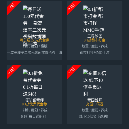
3.5折
0.1折
卢希达：起源
三界轮回
每日送150元代金券
0.1折都市打金
卡牌 / 魔幻 / 横版
放置 / 魔幻 / 养成
一款高爆率二次元休闲放置卡牌手游
都市打怪MMO手游
0.1折
3.5折
塔防镇魂师
帝国雄师
0.1折免费代金券
充值10倍返
卡牌 / 魔幻 / 养成
放置 / 魔幻 / 养成
0.1折每日送648！
线下10倍金币返利！