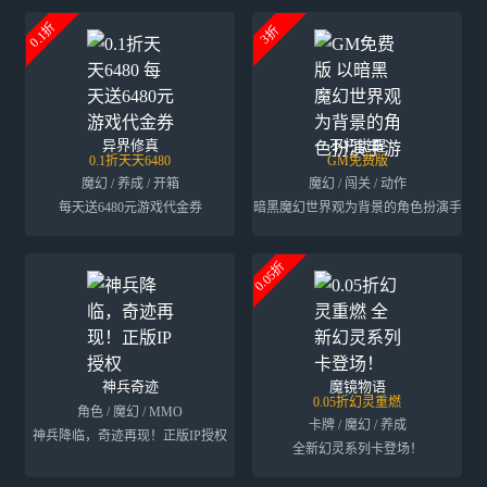
0.1折
3折
异界修真
不朽觉醒
0.1折天天6480
GM免费版
魔幻 / 养成 / 开箱
魔幻 / 闯关 / 动作
每天送6480元游戏代金券
以暗黑魔幻世界观为背景的角色扮演手游
0.05折
神兵奇迹
魔镜物语
0.05折幻灵重燃
角色 / 魔幻 / MMO
卡牌 / 魔幻 / 养成
神兵降临，奇迹再现！正版IP授权
全新幻灵系列卡登场！