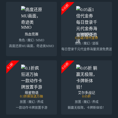
0.05折
热血竞赛
剑御天下
0.05返1倍代金券
角色 / 魔幻 / MMO
角色 / 魔幻 / 竖版
高度还原MU画面，奇迹类MMO
每日登录千元代金券海量资源免费送
0.05折
0.1折
萌星物语
艾尔多战记
0.1折疯狂送万抽
0.05折
放置 / 魔幻 / 养成
放置 / 魔幻 / 养成
一款动作卡牌放置手游
躺赢无极限，卡牌新体验！