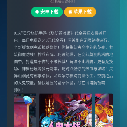
0.1折每日送648！
安卓下载
苹果下载
0.1折灵异塔防手游《塔防镇魂师》代金券狂欢震撼开
启，每日免费送648元代金券！闯关刷充无限兑换钻石，
全新版本刷充币掉落翻倍！你将集结古今中外的英豪，共
筑御魔防线！排兵布阵、巧设箭塔，在变幻莫测的塔防地
图中，打造属于你的不破长城！玩法不止塔防，更有竞技
场、神兽秘境等多元副本，随时点燃你的热血与谋略！灵
异山洞竟有邪祟暗伏，龙珠争夺横跨前世今生，空前绝后
的人鬼较量，畅快解压的割草体验，尽在《塔防镇魂
师》！