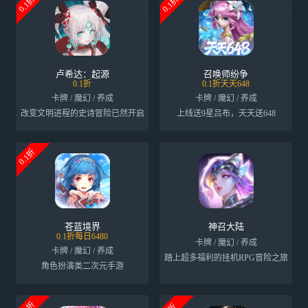
0.1折
0.1折
卢希达：起源
召唤师纷争
0.1折
0.1折天天648
卡牌 / 魔幻 / 养成
卡牌 / 魔幻 / 养成
改变文明进程的史诗冒险已然开启
上线送9星吕布，天天送648
0.1折
苍蓝境界
神召大陆
0.1折每日6480
卡牌 / 魔幻 / 养成
卡牌 / 魔幻 / 养成
踏上超多福利的挂机RPG冒险之旅
角色扮演类二次元手游