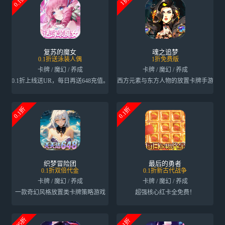
0.1折
1折
复苏的魔女
魂之追梦
0.1折送泳装人偶
1折免费版
卡牌 / 魔幻 / 养成
卡牌 / 魔幻 / 养成
0.1折上线送UR，每日再送648充值。
西方元素与东方人物的放置卡牌手游
0.1折
0.1折
织梦冒险团
最后的勇者
0.1折双倍代金
0.1折新古代战争
卡牌 / 魔幻 / 养成
卡牌 / 魔幻 / 养成
一款奇幻风格放置类卡牌策略游戏
超强核心红卡全免费！
0.05折
0.1折