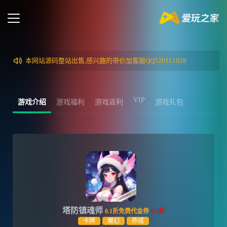
本网站源码整站出售,感兴趣的带价加客服QQ520111039
VIP
游戏介绍
游戏福利
游戏返利
游戏礼包
塔防镇魂师
0.1折免费代金券
0.1折
卡牌
魔幻
养成