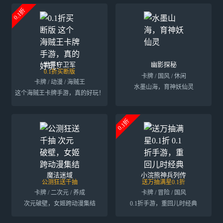
0.1折
世界守卫军
幽影探秘
0.1折买断版
卡牌 / 国风 / 休闲
卡牌 / 动漫 / 海贼王
水墨山海，育神妖仙灵
这个海贼王卡牌手游，真的好玩！
0.1折
魔法迷域
小浣熊神兵列传
公测狂送千抽
送万抽满星0.1折
卡牌 / 二次元 / 养成
卡牌 / 冒险 / 国风
次元破壁，女姬跨动漫集结
0.1折手游，重回儿时经典