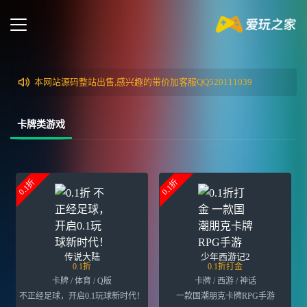
本网站源码整站出售,感兴趣的带价加客服QQ520111039
卡牌类游戏
0.1折
0.1折
传说大陆
少年西游记2
0.1折
0.1折打金
卡牌 / 体育 / Q版
卡牌 / 西游 / 神话
不正经足球，开启0.1玩球新时代！
一款国潮朋克卡牌RPG手游