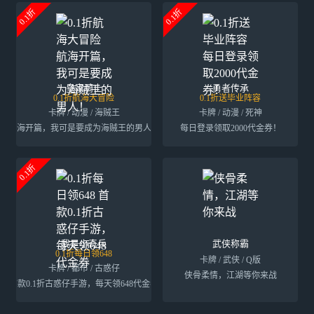
0.1折
0.1折
皇家骑士
勇者传承
0.1折航海大冒险
0.1折送毕业阵容
卡牌 / 动漫 / 海贼王
卡牌 / 动漫 / 死神
航海开篇，我可是要成为海贼王的男人！
每日登录领取2000代金券！
0.1折
我是小奇兵
武侠称霸
0.1折每日领648
卡牌 / 武侠 / Q版
卡牌 / 都市 / 古惑仔
侠骨柔情，江湖等你来战
首款0.1折古惑仔手游，每天领648代金券