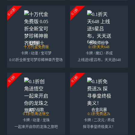
0.05折
0.1折
无畏骑士
召唤师纷争
十万代金免费版
0.1折天天648
卡牌 / 动漫 / 宝可梦
卡牌 / 魔幻 / 养成
0.05折全新宝可梦珍稀神兽齐登场
上线送9星吕布，天天送648
0.1折
0.1折
太空战歌
合金风暴
0.1折创角送悟空
0.1折免费送2k
卡牌 / 动漫 / 龙珠
卡牌 / 二次元 / 养成
一起来开启你的龙珠之旅吧
探寻拳皇终极奥义！