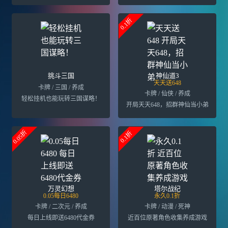
0.1折
挑斗三国
神仙道3
天天送648
卡牌 / 三国 / 养成
卡牌 / 仙侠 / 养成
轻松挂机也能玩转三国谋略！
开局天天648，招群神仙当小弟
0.05折
0.1折
万灵幻想
塔尔战纪
0.05每日6480
永久0.1折
卡牌 / 二次元 / 养成
卡牌 / 动漫 / 死神
每日上线即送6480代金券
近百位原著角色收集养成游戏