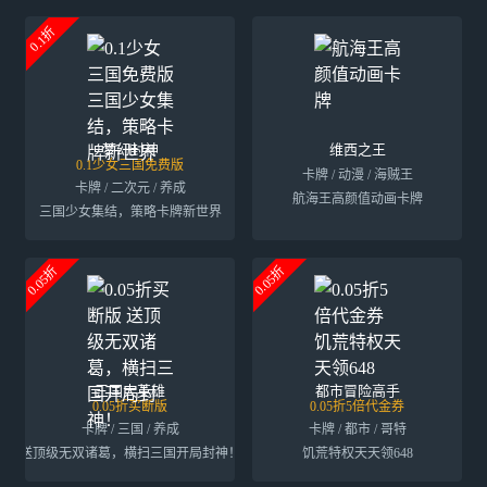
0.1折
梦幻封神
维西之王
0.1少女三国免费版
卡牌 / 动漫 / 海贼王
卡牌 / 二次元 / 养成
航海王高颜值动画卡牌
三国少女集结，策略卡牌新世界
0.05折
0.05折
三国大英雄
都市冒险高手
0.05折买断版
0.05折5倍代金券
卡牌 / 三国 / 养成
卡牌 / 都市 / 哥特
送顶级无双诸葛，横扫三国开局封神！
饥荒特权天天领648