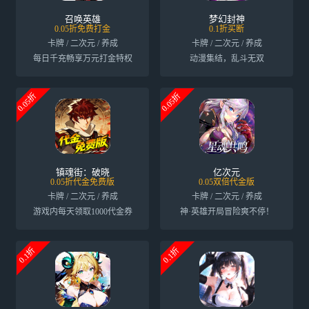
召唤英雄
梦幻封神
0.05折免费打金
0.1折买断
卡牌 / 二次元 / 养成
卡牌 / 二次元 / 养成
每日千充畅享万元打金特权
动漫集结，乱斗无双
0.05折
0.05折
镇魂街：破晓
亿次元
0.05折代金免费版
0.05双倍代金版
卡牌 / 二次元 / 养成
卡牌 / 二次元 / 养成
游戏内每天领取1000代金券
神·英雄开局冒险爽不停！
0.1折
0.1折