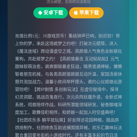
次元破壁，女姬跨动漫集结
安卓下载
苹果下载
充值比例1元：10游戏货币！集结钟声已响，别迟到！带
上你的梦，来赴这场姬梦之约吧！打破次元壁障，进入
《魔法迷域》跨动漫虚空之城，高颜值人气角色全新娘化
重构，共赴姬梦之约！【高颜值暴击 互动贴贴贴】元气
甜妹软萌治愈，飒爽御姐暴走狂战，暗黑诡谲神秘，慵懒
智者朋克机械，与各类高颜值姬娘互动升温，家园汤泉休
憩共泡加战力，温馨小房间举杯摸头，邀约心仪姬娘出游
冒险吧！【跨IP剧情 多创新玩法】在虚空秘境中，探寻
幻灵洞窟，挑战百鬼夜行，次元杀阵妖魔外道，全新式神
系统，伺兽陪伴作战，科研所潜能领域研发，秘卷御魂深
度加工，歌舞伎町相伴，和娇娘一起加入时空盛典吧！
【社团欢乐多 躺平就玩爽】好友拜访花园种植，甜品房
烘焙制作，社团修炼互助追捕围猎异械，欢乐汇趣味玩法
聚合重回童年街机小游戏时代，还有丰富多彩的节日活