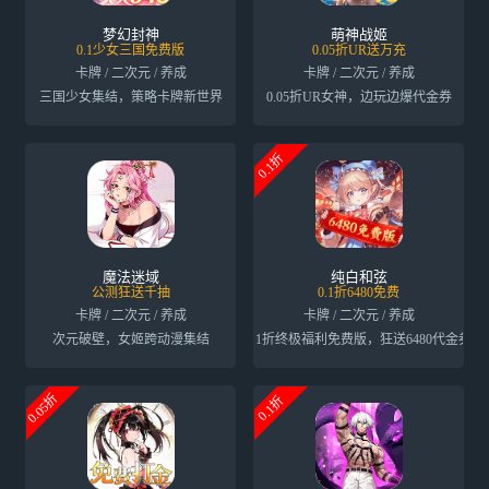
梦幻封神
萌神战姬
0.1少女三国免费版
0.05折UR送万充
卡牌 / 二次元 / 养成
卡牌 / 二次元 / 养成
三国少女集结，策略卡牌新世界
0.05折UR女神，边玩边爆代金券
0.1折
魔法迷域
纯白和弦
公测狂送千抽
0.1折6480免费
卡牌 / 二次元 / 养成
卡牌 / 二次元 / 养成
次元破壁，女姬跨动漫集结
0.1折终极福利免费版，狂送6480代金券
0.05折
0.1折