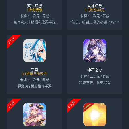
双生幻想
女神幻想
1折免费版
0.1折送648元
卡牌 / 二次元 / 养成
卡牌 / 二次元 / 养成
一款异次元卡牌福利放置手游。
“队长，听到.....我的心跳了吗？”
0.1折
黑月
绯石之心
0.1折每日送现金
卡牌 / 二次元 / 养成
卡牌 / 二次元 / 养成
策略布阵，多重挑战
超燃DIY横版格斗手游
0.05折
0.1折