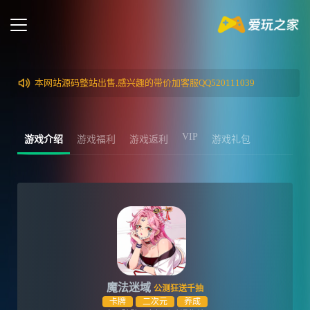
本网站源码整站出售,感兴趣的带价加客服QQ520111039
VIP
游戏介绍
游戏福利
游戏返利
游戏礼包
魔法迷域
公测狂送千抽
卡牌
二次元
养成