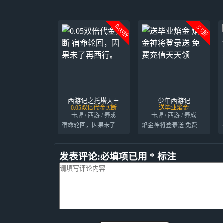
0.05折
3.5折
西游记之托塔天王
少年西游记
0.05双倍代金买断
送毕业焰金
卡牌 / 西游 / 养成
卡牌 / 西游 / 养成
宿命轮回，因果未了再西行。
焰金神将登录送 免费充值天天领
发表评论:必填项已用 * 标注