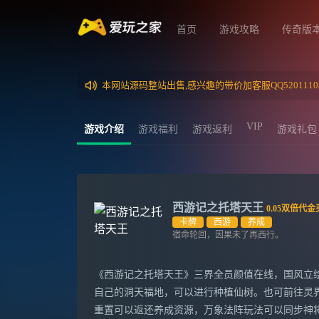
首页
游戏攻略
传奇版
本网站源码整站出售,感兴趣的带价加客服QQ5201110
VIP
游戏介绍
游戏福利
游戏返利
游戏礼包
西游记之托塔天王
0.05双倍代金
卡牌
西游
养成
宿命轮回，因果未了再西行。
《西游记之托塔天王》三界全员颜值在线，国风立
自己的洞天福地，可以进行种植仙树。也可前往灵
重置可以返还养成资源，万象法阵玩法可以同步神