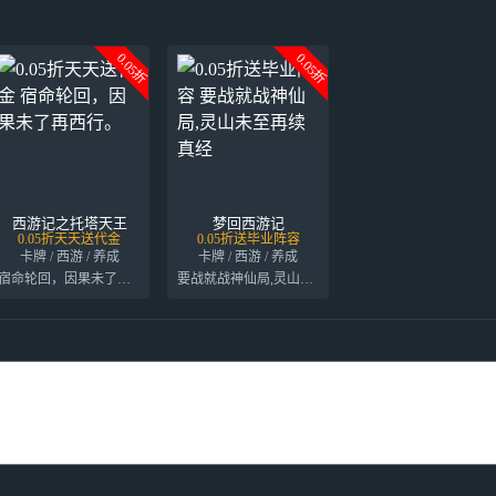
0.05折
0.05折
西游记之托塔天王
梦回西游记
0.05折天天送代金
0.05折送毕业阵容
卡牌 / 西游 / 养成
卡牌 / 西游 / 养成
宿命轮回，因果未了再西行。
要战就战神仙局,灵山未至再续真经