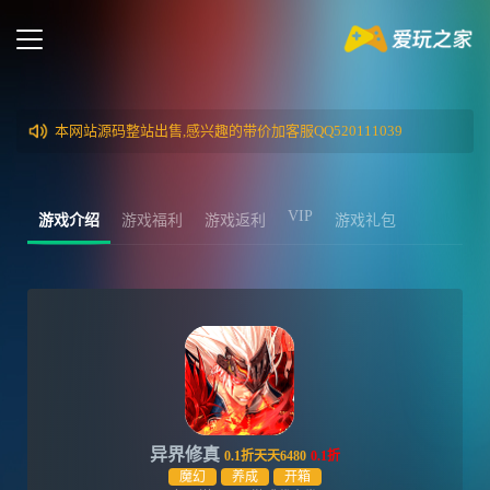
本网站源码整站出售,感兴趣的带价加客服QQ520111039
VIP
游戏介绍
游戏福利
游戏返利
游戏礼包
异界修真
0.1折天天6480
0.1折
魔幻
养成
开箱