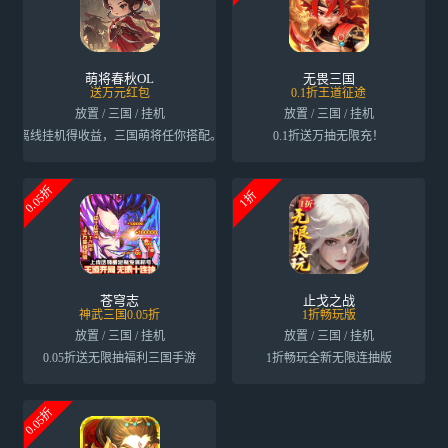
萌将春秋OL
无畏三国
送万元红包
0.1折王道征途
放置 / 三国 / 挂机
放置 / 三国 / 挂机
离线挂机得收益，三国萌将任你搭配。
0.1折送万抽无限充！
0.05折
1折
苍穹志
止戈之战
神武三国0.05折
1折畅玩版
放置 / 三国 / 挂机
放置 / 三国 / 挂机
0.05折送无限抽福利三国手游
1折畅玩全新无限连抽版
0.05折