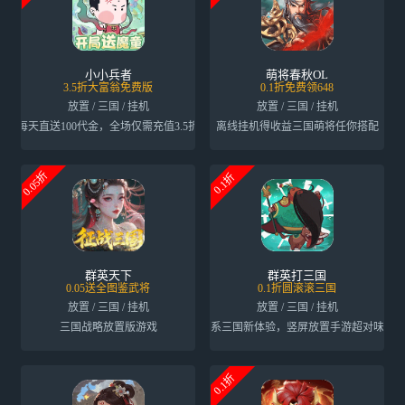
小小兵者
萌将春秋OL
3.5折大富翁免费版
0.1折免费领648
放置 / 三国 / 挂机
放置 / 三国 / 挂机
每天直送100代金，全场仅需充值3.5折
离线挂机得收益三国萌将任你搭配
0.05折
0.1折
群英天下
群英打三国
0.05送全图鉴武将
0.1折圆滚滚三国
放置 / 三国 / 挂机
放置 / 三国 / 挂机
三国战略放置版游戏
萌系三国新体验，竖屏放置手游超对味！
0.1折