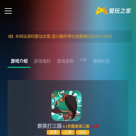
本网站源码整站出售,感兴趣的带价加客服QQ520111039
VIP
游戏介绍
游戏福利
游戏返利
游戏礼包
群英打三国
0.1折圆滚滚三国
0.1折
放置
三国
挂机