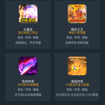
大屠龙
铸兵之王
复古微变三职业
神技六系觉醒
角色 / 传奇 / 横版
角色 / 传奇 / 横版
经典复古，怀旧专服
经典传承 创新突破
牧场传奇
君临传奇
天天送648高爆版
176复古打金元宝服
角色 / 传奇 / 横版
角色 / 传奇 / 横版
天天送648充值高爆版
无大陆礼包,无合区礼包,176小数值