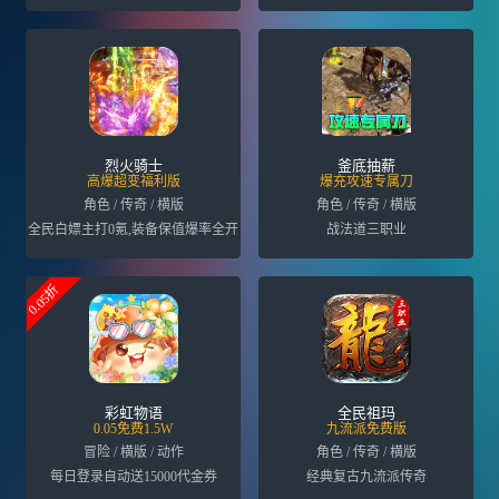
烈火骑士
釜底抽薪
高爆超变福利版
爆充攻速专属刀
角色 / 传奇 / 横版
角色 / 传奇 / 横版
全民白嫖主打0氪,装备保值爆率全开
战法道三职业
0.05折
彩虹物语
全民祖玛
0.05免费1.5W
九流派免费版
冒险 / 横版 / 动作
角色 / 传奇 / 横版
每日登录自动送15000代金券
经典复古九流派传奇