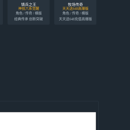
铸兵之王
牧场传奇
神技六系觉醒
天天送648高爆版
角色 / 传奇 / 横版
角色 / 传奇 / 横版
经典传承 创新突破
天天送648充值高爆版