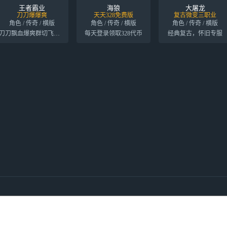
王者霸业
海狼
大屠龙
刀刀爆爆爽
天天328免费版
复古微变三职业
角色 / 传奇 / 横版
角色 / 传奇 / 横版
角色 / 传奇 / 横版
刀刀飘血爆爽群切飞剑超变
每天登录领取328代币
经典复古，怀旧专服