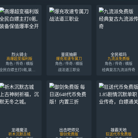
烈火骑士
釜底抽薪
全民祖玛
高爆超变福利版
爆充攻速专属刀
九流派免费版
角色 / 传奇 / 横版
角色 / 传奇 / 横版
角色 / 传奇 / 横版
全民白嫖主打0氪,装备保值爆率全开
战法道三职业
经典复古九流派传奇
龙魂魔法
出击吧师兄
雄霸天地
祈木沉默古城
御剑免费版
狂送代币免费版