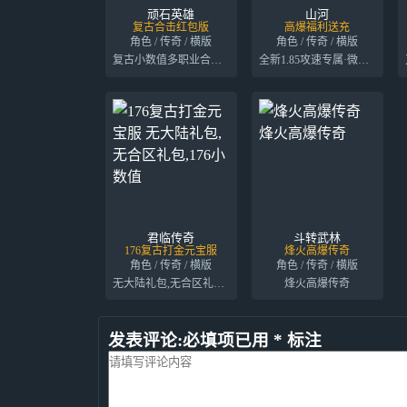
顽石英雄
山河
复古合击红包版
高爆福利送充
角色 / 传奇 / 横版
角色 / 传奇 / 横版
复古小数值多职业合击送红包
全新1.85攻速专属·微变单职业传奇
君临传奇
斗转武林
176复古打金元宝服
烽火高爆传奇
角色 / 传奇 / 横版
角色 / 传奇 / 横版
无大陆礼包,无合区礼包,176小数值
烽火高爆传奇
发表评论:必填项已用 * 标注