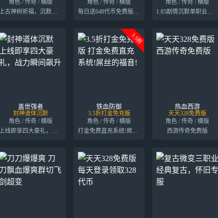
角色 / 传奇 / 横版
角色 / 传奇 / 横版
角色 / 传奇 / 横版
上古神树祈福，沉默无冬之城。
每日送648代币免费版！内置三折
1.85剧情沉默单职业传奇，白嫖通关
3.5折
盖世强者
铁血防御
热血西游
封神道体沉默
3.5折打金免充版
天天328免费版
角色 / 传奇 / 横版
角色 / 传奇 / 横版
角色 / 传奇 / 横版
上线即享四大豪礼，战力瞬间飙升
打金免费直充系统!屌丝的福音!
西游传奇免费版