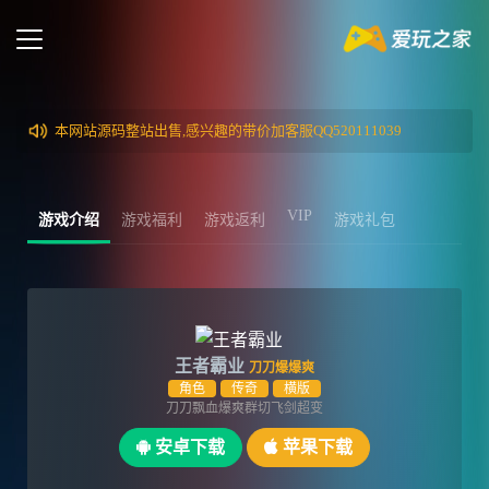
本网站源码整站出售,感兴趣的带价加客服QQ520111039
VIP
游戏介绍
游戏福利
游戏返利
游戏礼包
王者霸业
刀刀爆爆爽
角色
传奇
横版
刀刀飘血爆爽群切飞剑超变
安卓下载
苹果下载