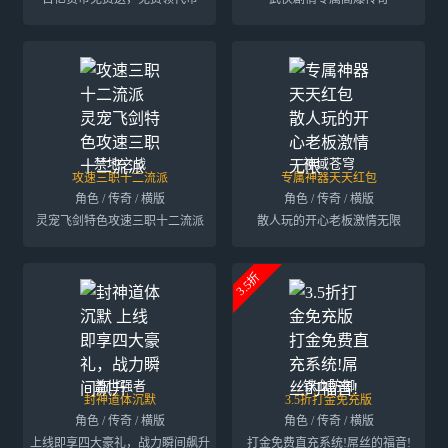
禁地之战
神域苍穹
攻速三职十二流派
专属神器天天红包
角色 / 传奇 / 横版
角色 / 传奇 / 横版
灵宠飞剑特色攻速三职十二流派
散人玩的开心老板激情无限
3.5折
盖世强者
铁血防御
封神道体沉默
3.5折打金免充版
角色 / 传奇 / 横版
角色 / 传奇 / 横版
上线即享四大豪礼，战力瞬间飙升
打金免费直充系统!屌丝的福音!