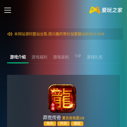
本网站源码整站出售,感兴趣的带价加客服QQ520111039
VIP
游戏介绍
游戏福利
游戏返利
游戏礼包
莽荒传奇
复古合击送328
角色
传奇
横版