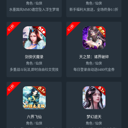
角色 / 仙侠
角色 / 仙侠
水墨国风MMO邀您坠入浮生梦境
新手福利大放送，全场终身0.1折
0.1折
0.1折
剑侠伏魔录
天之禁：诸界破碎
角色 / 仙侠
角色 / 仙侠
多重战斗玩法,即时自由社交竞技
每日登录自动送6480代金券
0.1折
六界飞仙
梦幻遮天
角色 / 仙侠
角色 / 仙侠