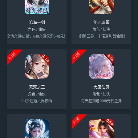
沧海一剑
剑斗璇霄
角色 / 仙侠
角色 / 仙侠
全场充值0.1折，648充值仅需6.48元！
一剑破三界，十倍返利战仙魔！
0.1折
0.1折
无双之王
大唐仙灵
角色 / 仙侠
角色 / 仙侠
0.1折超返六界修仙
每天签到送2000元代金券
0.1折