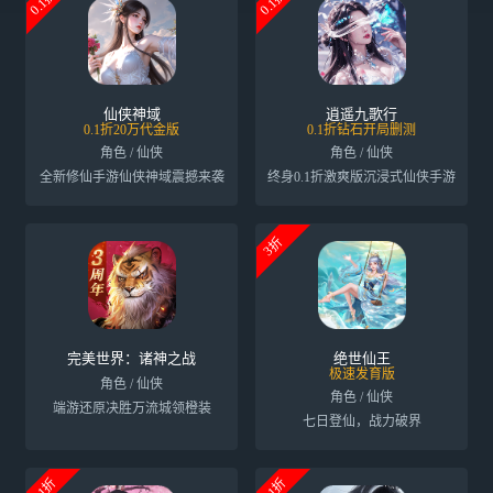
0.1折
0.1折
仙侠神域
逍遥九歌行
0.1折20万代金版
0.1折钻石开局删测
角色 / 仙侠
角色 / 仙侠
全新修仙手游仙侠神域震撼来袭
终身0.1折激爽版沉浸式仙侠手游
3折
完美世界：诸神之战
绝世仙王
极速发育版
角色 / 仙侠
角色 / 仙侠
端游还原决胜万流城领橙装
七日登仙，战力破界
0.1折
0.1折