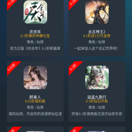
0.1折
0.1折
庆余年
太古神王2
0.1折揍庆帝爆元宝
0.1折送1万代金券
角色 / 仙侠
角色 / 仙侠
官方正版《庆余年》0.1折新篇章
一起来加入这个玄幻世界吧！
0.05折
0.1折
醉美人
逍遥九歌行
0.05折福利版
0.1折钻石开局
角色 / 仙侠
角色 / 仙侠
国风仙侠，开启你的浪漫修仙征途
终身0.1折激爽版沉浸式仙侠手游