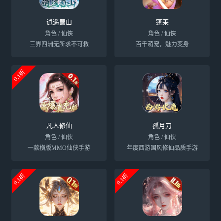
逍遥蜀山
蓬莱
角色 / 仙侠
角色 / 仙侠
三界四洲无所求不可救
百千萌宠，魅力变身
0.1折
凡人修仙
孤月刀
角色 / 仙侠
角色 / 仙侠
一款横版MMO仙侠手游
年度西游国风修仙品质手游
0.1折
0.1折