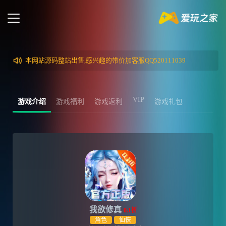
本网站源码整站出售,感兴趣的带价加客服QQ520111039
VIP
游戏介绍
游戏福利
游戏返利
游戏礼包
我欲修真
0.1折
角色
仙侠