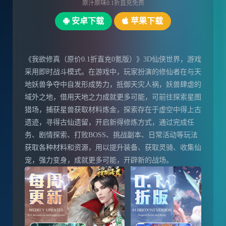
原汁原味0.1折直充免费
安卓下载
苹果下载
《我欲修真（原价0.1折直充0氪版）》3D仙侠世界，游戏
采用即时战斗模式。在游戏中，玩家扮演的修仙者在与天
地妖兽争夺中自发形成势力，抵御天灾人祸，妖兽肆虐的
域外之地，借用天地之力成就更多可能，可前往探索星图
猎场，捕获星兽获取材料炼金，探索存在于虚空中得上古
遗迹，寻得古仙遗留，开启新得修炼方式，通过完成任
务、剧情探索、打败BOSS、挑战副本、日常活动等玩法
获取各种材料和资源，用以提升装备、获取灵骑、收集仙
宠，强力变身，成就更多可能，开辟新的战场。