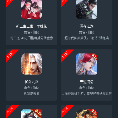
新三生三世十里桃花
漂在江湖
角色 / 仙侠
角色 / 仙侠
每日送648无门槛可拆分代金券
超时代国风武侠，回归江湖经典
0.1折
0.1折
御剑九宫
天道问情
角色 / 仙侠
角色 / 仙侠
执剑逆天命
山海经题材手游，重塑经典妖魔世界
0.1折
0.1折