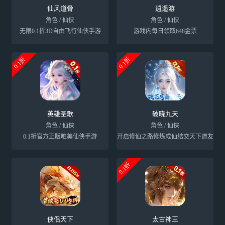
仙风道骨
逍遥游
角色 / 仙侠
角色 / 仙侠
无限0.1折3D自由飞行仙侠手游
游戏内每日领取648金票
0.1折
0.1折
英雄圣歌
破晓九天
角色 / 仙侠
角色 / 仙侠
0.1折官方正版唯美仙侠手游
开启修仙之路修炼成仙结交天下道友
0.1折
侠侣天下
太古神王