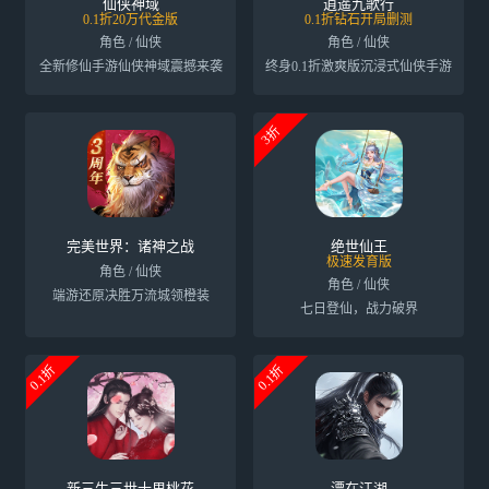
仙侠神域
逍遥九歌行
0.1折20万代金版
0.1折钻石开局删测
角色 / 仙侠
角色 / 仙侠
全新修仙手游仙侠神域震撼来袭
终身0.1折激爽版沉浸式仙侠手游
3折
完美世界：诸神之战
绝世仙王
极速发育版
角色 / 仙侠
角色 / 仙侠
端游还原决胜万流城领橙装
七日登仙，战力破界
0.1折
0.1折
新三生三世十里桃花
漂在江湖