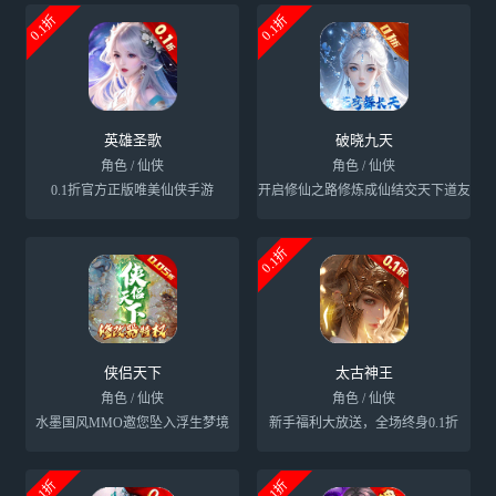
0.1折
0.1折
英雄圣歌
破晓九天
角色 / 仙侠
角色 / 仙侠
0.1折官方正版唯美仙侠手游
开启修仙之路修炼成仙结交天下道友
0.1折
侠侣天下
太古神王
角色 / 仙侠
角色 / 仙侠
水墨国风MMO邀您坠入浮生梦境
新手福利大放送，全场终身0.1折
0.1折
0.1折