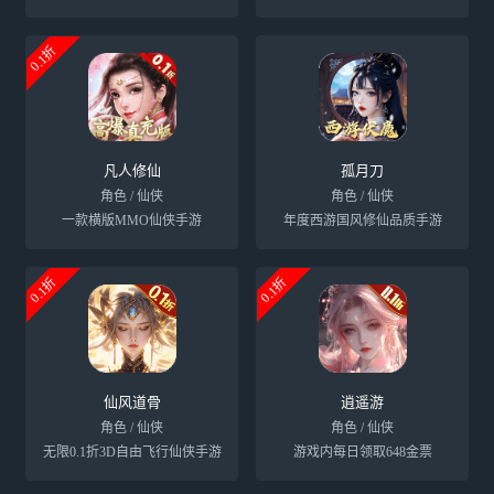
0.1折
凡人修仙
孤月刀
角色 / 仙侠
角色 / 仙侠
一款横版MMO仙侠手游
年度西游国风修仙品质手游
0.1折
0.1折
仙风道骨
逍遥游
角色 / 仙侠
角色 / 仙侠
无限0.1折3D自由飞行仙侠手游
游戏内每日领取648金票