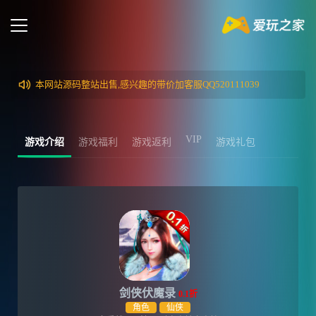
本网站源码整站出售,感兴趣的带价加客服QQ520111039
VIP
游戏介绍
游戏福利
游戏返利
游戏礼包
剑侠伏魔录
0.1折
角色
仙侠