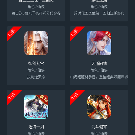
角色 / 仙侠
角色 / 仙侠
每日送648无门槛可拆分代金券
超时代国风武侠，回归江湖经典
0.1折
0.1折
御剑九宫
天道问情
角色 / 仙侠
角色 / 仙侠
执剑逆天命
山海经题材手游，重塑经典妖魔世界
0.1折
0.1折
沧海一剑
剑斗璇霄
角色 / 仙侠
角色 / 仙侠