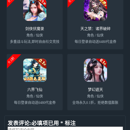
剑侠伏魔录
天之禁：诸界破碎
角色 / 仙侠
角色 / 仙侠
多重战斗玩法,即时自由社交竞技
每日登录自动送6480代金券
0.1折
六界飞仙
梦幻遮天
角色 / 仙侠
角色 / 仙侠
每日登录自动送6480代金券
全场永久0.1折，拒绝数值膨胀
发表评论:必填项已用 * 标注