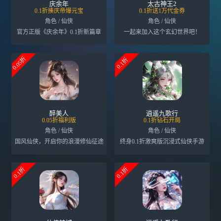
庆余年
太古神王2
0.1折揍庆帝爆元宝
0.1折送1万代金券
角色 / 仙侠
角色 / 仙侠
官方正版《庆余年》0.1折新篇章
一起来加入这个玄幻世界吧！
0.05折
0.1折
醉美人
逍遥九歌行
0.05折福利版
0.1折钻石开局
角色 / 仙侠
角色 / 仙侠
国风仙侠，开启你的浪漫修仙征途
终身0.1折激爽版沉浸式仙侠手游
0.1折
0.1折