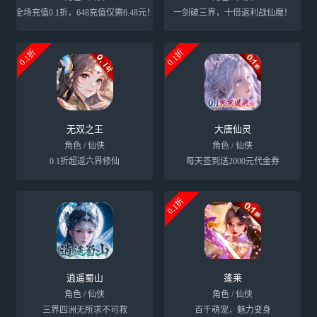
全场充值0.1折，648充值仅需6.48元！
一剑破三界，十倍返利战仙魔！
0.1折
0.1折
无双之王
大唐仙灵
角色 / 仙侠
角色 / 仙侠
0.1折超返六界修仙
每天签到送2000元代金券
0.1折
逍遥蜀山
蓬莱
角色 / 仙侠
角色 / 仙侠
三界四洲无所求不可救
百千萌宠，魅力变身