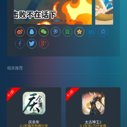
相关推荐
0.1折
0.1折
庆余年
太古神王2
0.1折揍庆帝爆元宝
0.1折送1万代金券