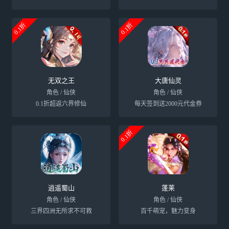
0.1折
0.1折
无双之王
大唐仙灵
角色 / 仙侠
角色 / 仙侠
0.1折超返六界修仙
每天签到送2000元代金券
0.1折
逍遥蜀山
蓬莱
角色 / 仙侠
角色 / 仙侠
三界四洲无所求不可救
百千萌宠，魅力变身