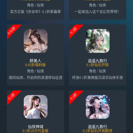
角色 / 仙侠
角色 / 仙侠
官方正版《庆余年》0.1折新篇章
一起来加入这个玄幻世界吧！
0.05折
0.1折
醉美人
逍遥九歌行
0.05折福利版
0.1折钻石开局
角色 / 仙侠
角色 / 仙侠
国风仙侠，开启你的浪漫修仙征途
终身0.1折激爽版沉浸式仙侠手游
0.1折
0.1折
仙侠神域
逍遥九歌行
0.1折20万代金版
0.1折钻石开局删测