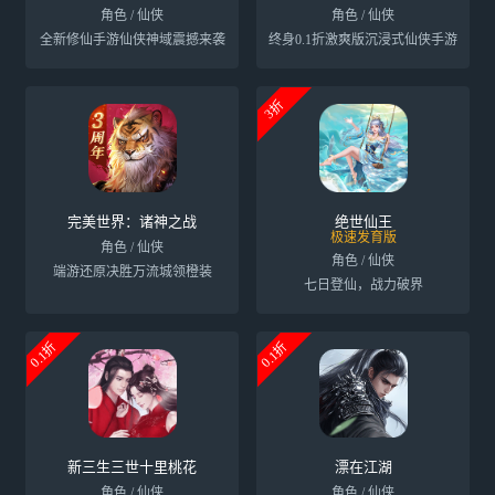
角色 / 仙侠
角色 / 仙侠
全新修仙手游仙侠神域震撼来袭
终身0.1折激爽版沉浸式仙侠手游
3折
完美世界：诸神之战
绝世仙王
极速发育版
角色 / 仙侠
角色 / 仙侠
端游还原决胜万流城领橙装
七日登仙，战力破界
0.1折
0.1折
新三生三世十里桃花
漂在江湖
角色 / 仙侠
角色 / 仙侠