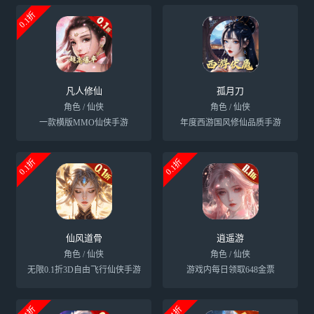
0.1折
凡人修仙
孤月刀
角色 / 仙侠
角色 / 仙侠
一款横版MMO仙侠手游
年度西游国风修仙品质手游
0.1折
0.1折
仙风道骨
逍遥游
角色 / 仙侠
角色 / 仙侠
无限0.1折3D自由飞行仙侠手游
游戏内每日领取648金票