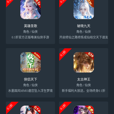
0.1折
0.1折
英雄圣歌
破晓九天
角色 / 仙侠
角色 / 仙侠
0.1折官方正版唯美仙侠手游
开启修仙之路修炼成仙结交天下道友
0.1折
侠侣天下
太古神王
角色 / 仙侠
角色 / 仙侠
水墨国风MMO邀您坠入浮生梦境
新手福利大放送，全场终身0.1折
0.1折
0.1折