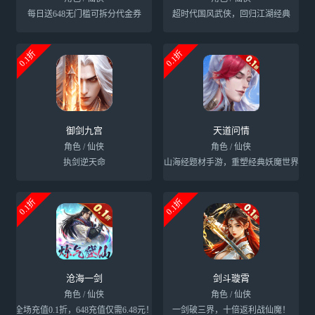
每日送648无门槛可拆分代金券
超时代国风武侠，回归江湖经典
0.1折
0.1折
御剑九宫
天道问情
角色 / 仙侠
角色 / 仙侠
执剑逆天命
山海经题材手游，重塑经典妖魔世界
0.1折
0.1折
沧海一剑
剑斗璇霄
角色 / 仙侠
角色 / 仙侠
全场充值0.1折，648充值仅需6.48元！
一剑破三界，十倍返利战仙魔！