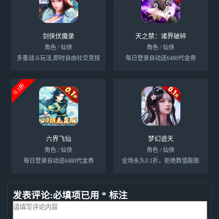
剑侠伏魔录
天之禁：诸界破碎
角色 / 仙侠
角色 / 仙侠
多重战斗玩法,即时自由社交竞技
每日登录自动送6480代金券
0.1折
六界飞仙
梦幻遮天
角色 / 仙侠
角色 / 仙侠
每日登录自动送6480代金券
全场永久0.1折，拒绝数值膨胀
发表评论:必填项已用 * 标注