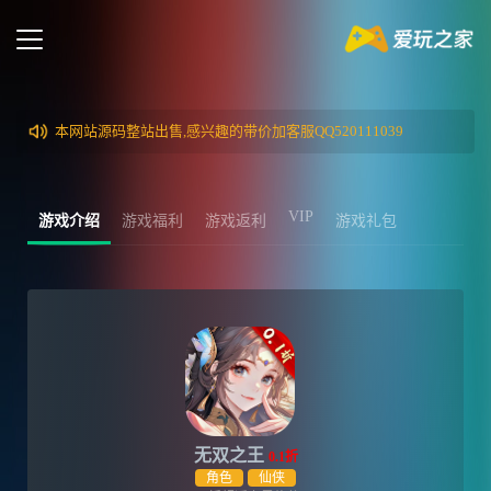
本网站源码整站出售,感兴趣的带价加客服QQ520111039
VIP
游戏介绍
游戏福利
游戏返利
游戏礼包
无双之王
0.1折
角色
仙侠