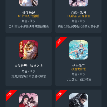
仙侠神域
逍遥九歌行
0.1折20万代金版
0.1折钻石开局删测
角色 / 仙侠
角色 / 仙侠
全新修仙手游仙侠神域震撼来袭
终身0.1折激爽版沉浸式仙侠手游
3折
完美世界：诸神之战
绝世仙王
极速发育版
角色 / 仙侠
角色 / 仙侠
端游还原决胜万流城领橙装
七日登仙，战力破界
0.1折
0.1折