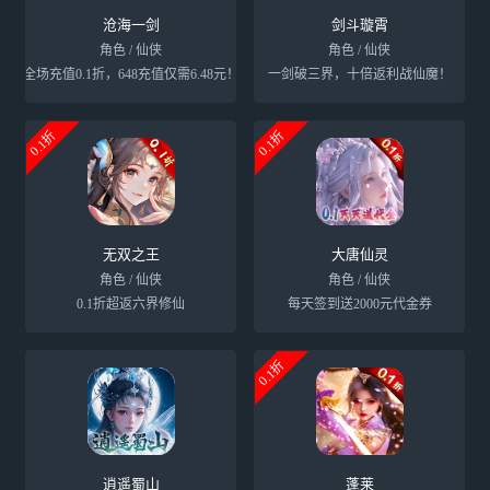
沧海一剑
剑斗璇霄
角色 / 仙侠
角色 / 仙侠
全场充值0.1折，648充值仅需6.48元！
一剑破三界，十倍返利战仙魔！
0.1折
0.1折
无双之王
大唐仙灵
角色 / 仙侠
角色 / 仙侠
0.1折超返六界修仙
每天签到送2000元代金券
0.1折
逍遥蜀山
蓬莱