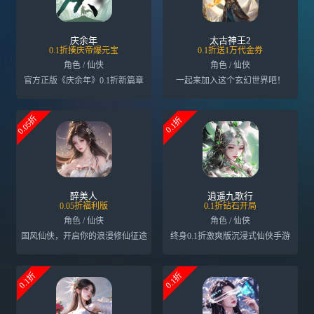
庆余年
太古神王2
0.1折揍庆帝爆元宝
0.1折送1万代金券
角色 / 仙侠
角色 / 仙侠
官方正版《庆余年》0.1折新篇章
一起来加入这个玄幻世界吧！
0.05折
0.1折
醉美人
逍遥九歌行
0.05折福利版
0.1折钻石开局
角色 / 仙侠
角色 / 仙侠
国风仙侠，开启你的浪漫修仙征途
终身0.1折激爽版沉浸式仙侠手游
0.1折
0.1折