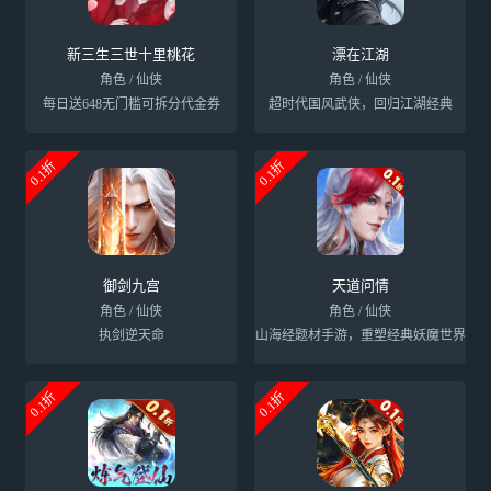
新三生三世十里桃花
漂在江湖
角色 / 仙侠
角色 / 仙侠
每日送648无门槛可拆分代金券
超时代国风武侠，回归江湖经典
0.1折
0.1折
御剑九宫
天道问情
角色 / 仙侠
角色 / 仙侠
执剑逆天命
山海经题材手游，重塑经典妖魔世界
0.1折
0.1折