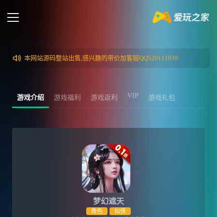
本网站源码整站出售,感兴趣的带价加客服QQ520111039
VIP
游戏介绍
游戏福利
游戏返利
游戏礼包
梦幻遮天
角色
仙侠