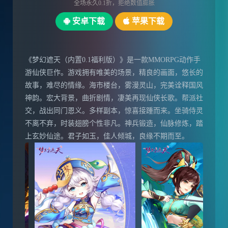
全场永久0.1折，拒绝数值膨胀
安卓下载
苹果下载
《梦幻遮天（内置0.1福利版）》是一款MMORPG动作手
游仙侠巨作。游戏拥有唯美的场景，精良的画面，悠长的
故事，难尽的情缘。海市楼台，雾漫灵山，完美诠释国风
神韵。宏大背景，曲折剧情，凄美再现仙侠长歌。帮派社
交，战出同门恩义。多样副本，惊喜接踵而来。坐骑侍灵
不离不弃，时装翅膀个性非凡。神兵锻造，仙脉修炼，踏
上玄妙仙途。君子如玉，佳人倾城，良缘不期而至。