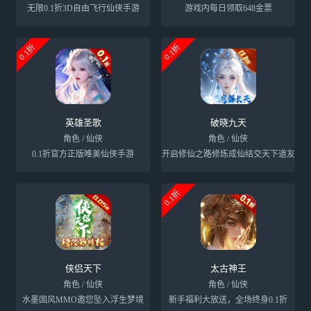
无限0.1折3D自由飞行仙侠手游
游戏内每日领取648金票
0.1折
0.1折
英雄圣歌
破晓九天
角色 / 仙侠
角色 / 仙侠
0.1折官方正版唯美仙侠手游
开启修仙之路修炼成仙结交天下道友
0.1折
侠侣天下
太古神王
角色 / 仙侠
角色 / 仙侠
水墨国风MMO邀您坠入浮生梦境
新手福利大放送，全场终身0.1折