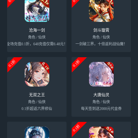
沧海一剑
剑斗璇霄
角色 / 仙侠
角色 / 仙侠
全场充值0.1折，648充值仅需6.48元！
一剑破三界，十倍返利战仙魔！
0.1折
0.1折
无双之王
大唐仙灵
角色 / 仙侠
角色 / 仙侠
0.1折超返六界修仙
每天签到送2000元代金券
0.1折