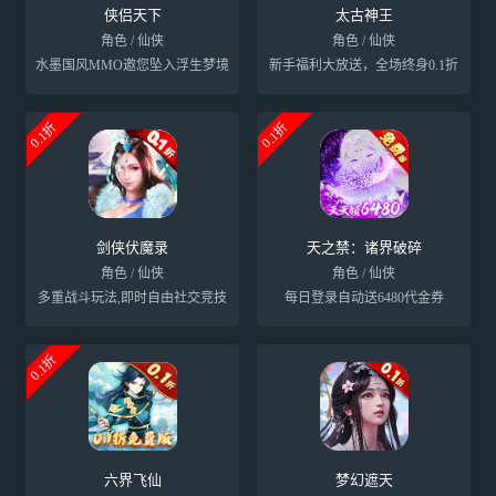
侠侣天下
太古神王
角色 / 仙侠
角色 / 仙侠
水墨国风MMO邀您坠入浮生梦境
新手福利大放送，全场终身0.1折
0.1折
0.1折
剑侠伏魔录
天之禁：诸界破碎
角色 / 仙侠
角色 / 仙侠
多重战斗玩法,即时自由社交竞技
每日登录自动送6480代金券
0.1折
六界飞仙
梦幻遮天