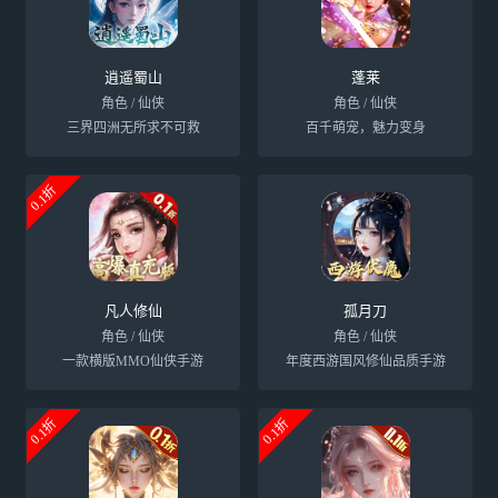
逍遥蜀山
蓬莱
角色 / 仙侠
角色 / 仙侠
三界四洲无所求不可救
百千萌宠，魅力变身
0.1折
凡人修仙
孤月刀
角色 / 仙侠
角色 / 仙侠
一款横版MMO仙侠手游
年度西游国风修仙品质手游
0.1折
0.1折