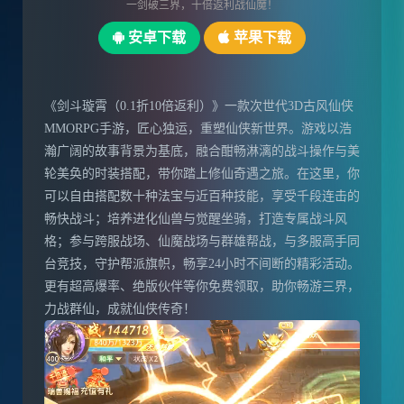
一剑破三界，十倍返利战仙魔！
安卓下载
苹果下载
《剑斗璇霄（0.1折10倍返利）》一款次世代3D古风仙侠
MMORPG手游，匠心独运，重塑仙侠新世界。游戏以浩
瀚广阔的故事背景为基底，融合酣畅淋漓的战斗操作与美
轮美奂的时装搭配，带你踏上修仙奇遇之旅。在这里，你
可以自由搭配数十种法宝与近百种技能，享受千段连击的
畅快战斗；培养进化仙兽与觉醒坐骑，打造专属战斗风
格；参与跨服战场、仙魔战场与群雄帮战，与多服高手同
台竞技，守护帮派旗帜，畅享24小时不间断的精彩活动。
更有超高爆率、绝版伙伴等你免费领取，助你畅游三界，
力战群仙，成就仙侠传奇！