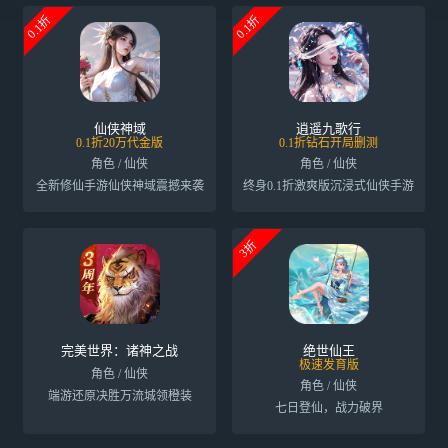
0.1折
0.1折
仙侠神域
逍遥九歌行
0.1折20万代金版
0.1折钻石开局删测
角色 / 仙侠
角色 / 仙侠
全新修仙手游仙侠神域震撼来袭
终身0.1折激爽版沉浸式仙侠手游
3折
完美世界：诸神之战
绝世仙王
极速发育版
角色 / 仙侠
角色 / 仙侠
端游还原决胜万流城领橙装
七日登仙，战力破界