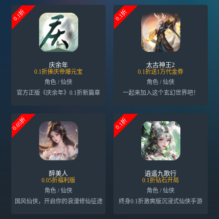
0.1折
0.1折
庆余年
太古神王2
0.1折揍庆帝爆元宝
0.1折送1万代金券
角色 / 仙侠
角色 / 仙侠
官方正版《庆余年》0.1折新篇章
一起来加入这个玄幻世界吧！
0.05折
0.1折
醉美人
逍遥九歌行
0.05折福利版
0.1折钻石开局
角色 / 仙侠
角色 / 仙侠
国风仙侠，开启你的浪漫修仙征途
终身0.1折激爽版沉浸式仙侠手游