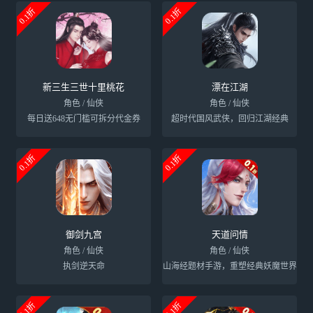
0.1折
0.1折
新三生三世十里桃花
漂在江湖
角色 / 仙侠
角色 / 仙侠
每日送648无门槛可拆分代金券
超时代国风武侠，回归江湖经典
0.1折
0.1折
御剑九宫
天道问情
角色 / 仙侠
角色 / 仙侠
执剑逆天命
山海经题材手游，重塑经典妖魔世界
0.1折
0.1折